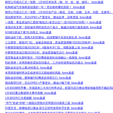
期货公司观点汇总一张图：1月30日有色系（铜、锌、铝、镍、锡等）_forex嘉盛
机构称油气市场将迎动荡的一年！背后都有哪些原因？_forex嘉盛
期货公司观点汇总一张图：1月30日农产品（棉花、豆粕、白糖、玉米、鸡蛋、生猪等）_f
国信期货早评：关注OPEC+产量变化，燃油反弹，沥青震荡_forex嘉盛
一张图：黄金原油外汇股指"枢纽点+多空占比"一览(2023/01/30周一)_forex嘉盛
美指仍有支撑！美联储本周料加息25个基点，鲍威尔或竭力避免放鸽_forex嘉盛
NYMEX原油下看78.28美元_forex嘉盛
国际油价下跌，受两大利空驱动，但须警惕中东潜在新乱局_forex嘉盛
三立期货：股指开门红，金银全线收涨，原油震荡调整(20230130收评)_forex嘉盛
中辉期货股指日报20230130：A股兔年开门红，指数放量上涨_forex嘉盛
中辉期货原油日报20230130：原油震荡偏空运行_forex嘉盛
现货黄金多头暂时蛰伏，FED鹰派政策松动须确认一条路线_forex嘉盛
利好英镑！本周英银有望加息50基点，三月份有望再加息25基点_forex嘉盛
国际金价后市上看1946美元_forex嘉盛
本周美联储利率决定或使得日元面临挫折风险_forex嘉盛
国际金价持稳，要降服FED鹰派还得靠它们_forex嘉盛
国信期货日评：关注OPEC+产量变化，燃油小幅下挫_forex嘉盛
1月30日财经早餐：市场迎来三大央行利率决议，欧盟乌克兰峰会增加地缘局势不确定风险_
1月30日重点数据和大事件前瞻_forex嘉盛
1月30日外汇交易提醒_forex嘉盛
“寻气”变成“寻锂”？德国总理朔尔茨率团访问南美三国_forex嘉盛
印度官员：将继续进口俄油 双方正研究使用本币交易_forex嘉盛