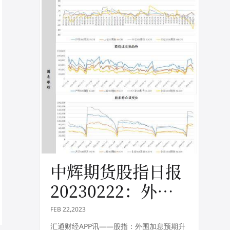
中辉期货股指日报
20230222：外围
加息预期升温，股
FEB 22,2023
指震荡调整
汇通财经APP讯——股指：外围加息预期升