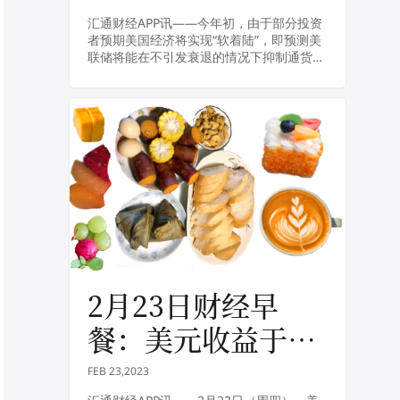
陆风险在增加
汇通财经APP讯——今年初，由于部分投资
者预期美国经济将实现“软着陆”，即预测美
联储将能在不引发衰退的情况下抑制通货膨
胀，美国股市年初一度出现飙升。但美东时
间周二，摩根士丹利首席投资官丽莎·沙利
特（L...
2月23日财经早
餐：美元收益于美
联储加息暗示走
FEB 23,2023