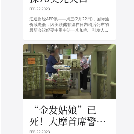
FEB 22,2023
汇通财经APP讯——周三(2月22日)，国际油
价续走低，因美联储有望在日内稍后公布的
最新会议纪要中重申进一步加息，引发人们
对美国经济增速下降的担忧，NYMEX原油
料下探75美元关口，尽管中国需求向好将...
“金发姑娘”已
死！大摩首席警
告：美国经济硬着
FEB 22,2023