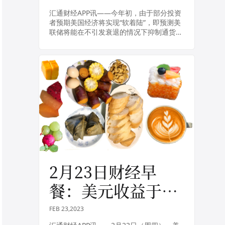
陆风险在增加
汇通财经APP讯——今年初，由于部分投资
者预期美国经济将实现“软着陆”，即预测美
联储将能在不引发衰退的情况下抑制通货膨
胀，美国股市年初一度出现飙升。但美东时
间周二，摩根士丹利首席投资官丽莎·沙利
特（L...
2月23日财经早
餐：美元收益于美
联储加息暗示走
FEB 23,2023