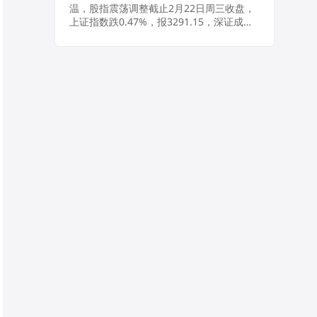
温，股指震荡调整截止2月22日周三收盘，
上证指数跌0.47%，报3291.15，深证成指
跌0.57%，报11900.12，创业板指跌
0.73%，报2451.9。...