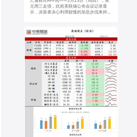
强，高通胀风险引
汇通财经APP讯——2月23日（周四），美
元周三走强，此前美联储公布会议记录显
发原油需求忧虑
示，决策者决心利用较慢的加息步伐来抑制
持续的高通胀，金价下跌；油价下跌至两周
最低，因投资者更加担心，最近的经济数据
将意味着...