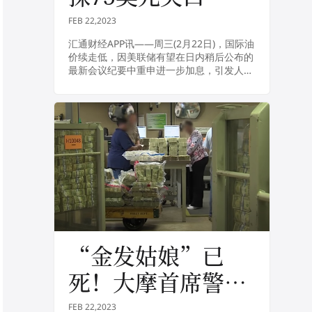
FEB 22,2023
汇通财经APP讯——周三(2月22日)，国际油
价续走低，因美联储有望在日内稍后公布的
最新会议纪要中重申进一步加息，引发人们
对美国经济增速下降的担忧，NYMEX原油
料下探75美元关口，尽管中国需求向好将...
“金发姑娘”已
死！大摩首席警
告：美国经济硬着
FEB 22,2023