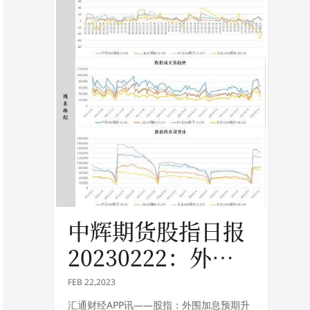
中辉期货股指日报
20230222：外围
加息预期升温，股
FEB 22,2023
指震荡调整
汇通财经APP讯——股指：外围加息预期升