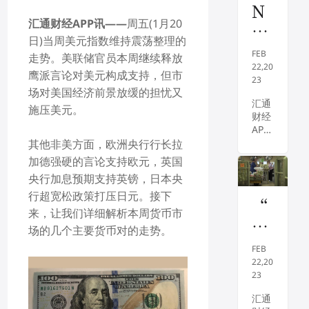
N
汇通财经APP讯——
周五(1月20
Y
日)当周
美元指数
维持震荡整理的
M
FEB
走势。美联储官员本周继续释放
E
22,20
鹰派言论对美元构成支持，但市
23
X
场对美国经济前景放缓的担忧又
原
汇通
施压美元。
财经
油
APP
料
讯
其他非美方面，欧洲央行行长拉
——
下
加德强硬的言论支持欧元，英国
周三
央行加息预期支持英镑，日本央
探
(2月
行超宽松政策打压日元。接下
22
75
“
日)，
来，让我们详细解析本周货币市
美
金
国际
场的几个主要货币对的走势。
油价
元
发
续走
FEB
关
姑
低，
22,20
因美
23
口
娘
联储
”
汇通
有望