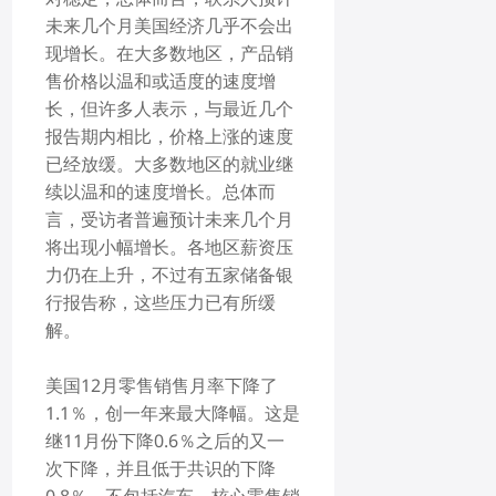
沙利
下
震荡
险
围
特
跌；
未来几个月美国经济几乎不会出
调整
（L..
油价
引
加
现增长。在大多数地区，产品销
截止
.
下跌
售价格以温和或适度的速度增
发
2月
息
至两
22日
周最
长，但许多人表示，与最近几个
原
预
周三
低，
报告期内相比，价格上涨的速度
油
收
期
因投
已经放缓。大多数地区的就业继
盘，
资者
需
升
上证
续以温和的速度增长。总体而
更加
求
温
指数
担
言，受访者普遍预计未来几个月
跌
心，
忧
，
将出现小幅增长。各地区薪资压
0.47
最近
虑
股
%，
力仍在上升，不过有五家储备银
的经
报
济数
指
行报告称，这些压力已有所缓
3291
据将
解。
震
.15
意味
，深
着...
荡
证成
美国12月零售销售月率下降了
调
指跌
1.1％，创一年来最大降幅。这是
0.57
整
%，
继11月份下降0.6％之后的又一
报
次下降，并且低于共识的下降
1190
0.8％。不包括汽车，核心零售销