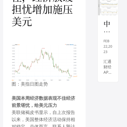
陆
退的
元周
下探
担忧增加施压
益
情况
三走
75美
风
于
下抑
强，
元关
美元
险
制通
此前
口，
美
中
货膨
美联
尽管
在
联
辉
胀，
储公
中国
增
美国
布会
需求
储
期
股市
议记
FEB
向好
加
加
货
年初
录显
22,20
将...
一度
示，
23
息
股
出现
决策
暗
指
汇通
飙
者决
财经
升。
示
心利
日
APP
但美
用较
走
报
讯
东时
慢的
——
图：美指日图走势
强
间周
加息
20
股
二，
步伐
，
23
指：
摩根
来抑
美国本周经济数据表现不佳经济
外围
高
士丹
制持
02
加息
前景堪忧，给美元压力
利首
续的
通
22
预期
席投
高通
美联储褐皮书显示，自上次报告
升
胀
：
资官
胀，
以来，美国整体经济活动保持相
温，
丽莎·
金价
风
外
股指
对稳定，总体而言，联系人预计