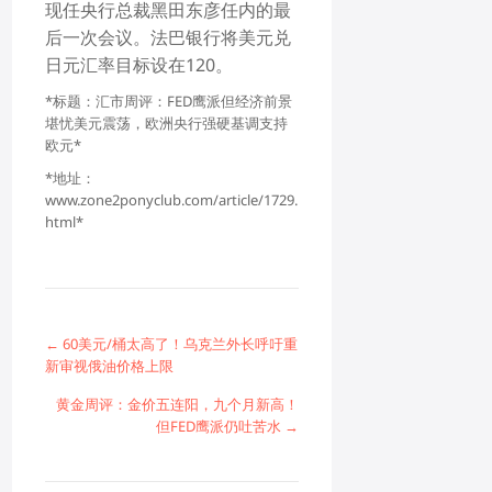
现任央行总裁黑田东彦任内的最
后一次会议。法巴银行将
美元兑
日元
汇率目标设在120。
*标题：汇市周评：FED鹰派但经济前景
堪忧美元震荡，欧洲央行强硬基调支持
欧元*
*地址：
www.zone2ponyclub.com/article/1729.
html*
← 60美元/桶太高了！乌克兰外长呼吁重
新审视俄油价格上限
黄金周评：金价五连阳，九个月新高！
但FED鹰派仍吐苦水 →