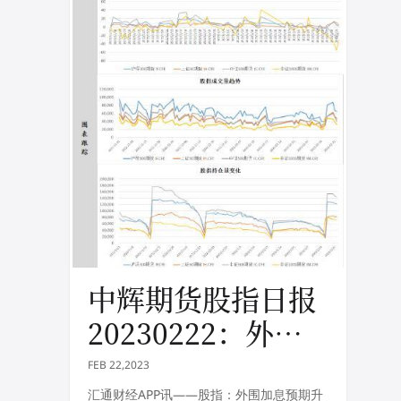
中辉期货股指日报
20230222：外围
加息预期升温，股
FEB 22,2023
指震荡调整
汇通财经APP讯——股指：外围加息预期升