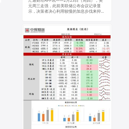
强，高通胀风险引
汇通财经APP讯——2月23日（周四），美
元周三走强，此前美联储公布会议记录显
发原油需求忧虑
示，决策者决心利用较慢的加息步伐来抑制
持续的高通胀，金价下跌；油价下跌至两周
最低，因投资者更加担心，最近的经济数据
将意味着...