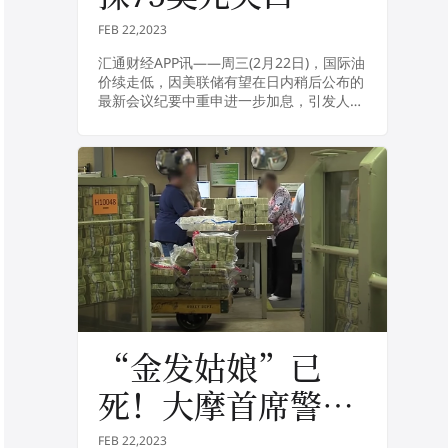
FEB 22,2023
汇通财经APP讯——周三(2月22日)，国际油
价续走低，因美联储有望在日内稍后公布的
最新会议纪要中重申进一步加息，引发人们
对美国经济增速下降的担忧，NYMEX原油
料下探75美元关口，尽管中国需求向好将...
“金发姑娘”已
死！大摩首席警
告：美国经济硬着
FEB 22,2023