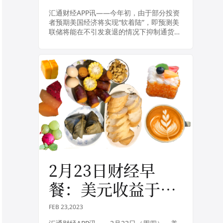
陆风险在增加
汇通财经APP讯——今年初，由于部分投资
者预期美国经济将实现“软着陆”，即预测美
联储将能在不引发衰退的情况下抑制通货膨
胀，美国股市年初一度出现飙升。但美东时
间周二，摩根士丹利首席投资官丽莎·沙利
特（L...
2月23日财经早
餐：美元收益于美
联储加息暗示走
FEB 23,2023