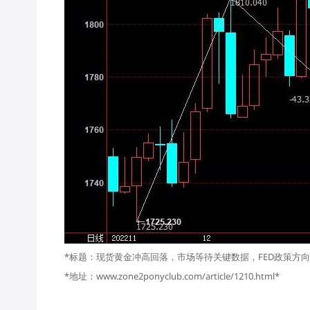
*标题：现货黄金冲高回落，市场等待关键数据，FED政策方向
*地址：www.zone2ponyclub.com/article/1210.html*