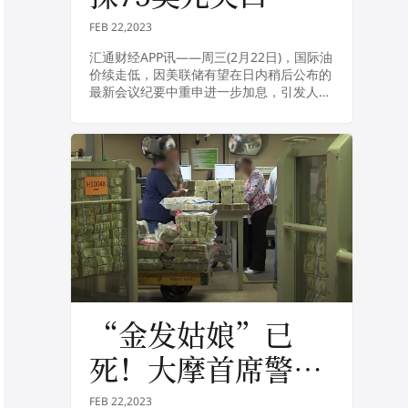
FEB 22,2023
汇通财经APP讯——周三(2月22日)，国际油
价续走低，因美联储有望在日内稍后公布的
最新会议纪要中重申进一步加息，引发人们
对美国经济增速下降的担忧，NYMEX原油
料下探75美元关口，尽管中国需求向好将...
“金发姑娘”已
死！大摩首席警
告：美国经济硬着
FEB 22,2023