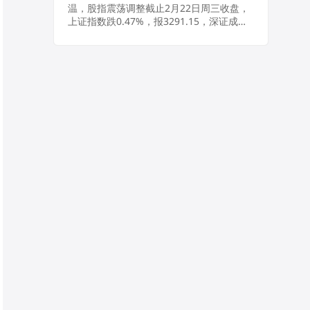
温，股指震荡调整截止2月22日周三收盘，
上证指数跌0.47%，报3291.15，深证成指
跌0.57%，报11900.12，创业板指跌
0.73%，报2451.9。...