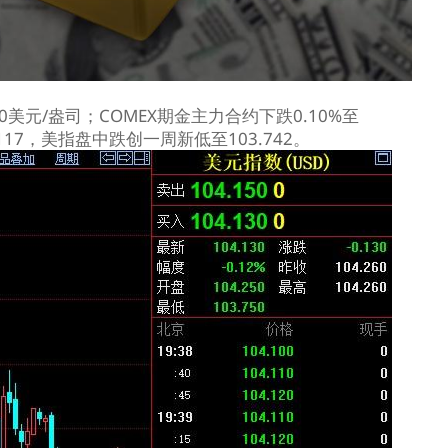
.50美元/盎司；COMEX期金主力合约下跌0.10%至
4.117，美指盘中跌创一周新低至103.742。