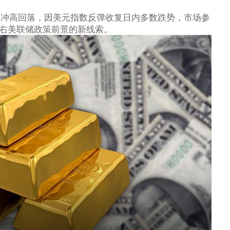
金
冲高回落，因
美元指数
反弹收复日内多数跌势，市场参
左右美联储政策前景的新线索。