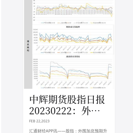
中辉期货股指日报
20230222：外围
加息预期升温，股
FEB 22,2023
指震荡调整
汇通财经APP讯——股指：外围加息预期升