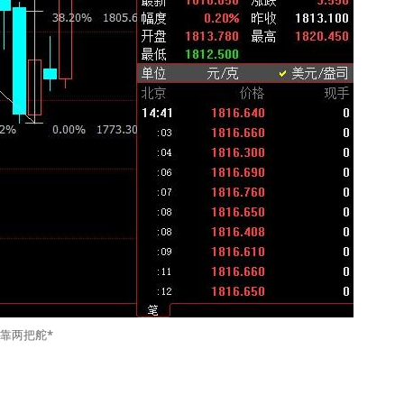
靠两把舵*