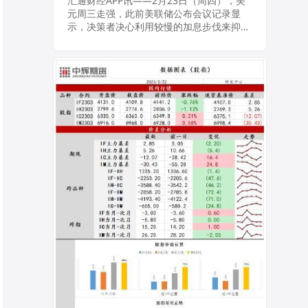
强，高通胀风险引
汇通财经APP讯——2月23日（周四），美
元周三走强，此前美联储公布会议记录显
发原油需求忧虑
示，决策者决心利用较慢的加息步伐来抑制
持续的高通胀，金价下跌；油价下跌至两周
最低，因投资者更加担心，最近的经济数据
将意味着...