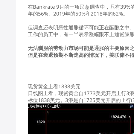
在Bankrate 9月的一项民意调查中，只有3
年的56%、2019年的50%和2018年的62%。
但调查还表明恶性通胀循环可能正在酝酿之中。B
工作的员工中，有一半表示涨幅跟不上通货膨
无法驯服的劳动力市场可能是通胀的主要原因
但是在衰退预期不断走高的情况下，美联储不
现货黄金
上看1838美元
日线图上看，
现货黄金
自1773美元开启上行3浪
标位1838美元。3浪是自1725美元开启的上行(