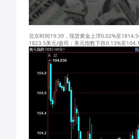
北京时间19:39，
现货黄金
上浮0.02%至1814
1823.5美元/盎司；
美元指数
下跌0.13%至10