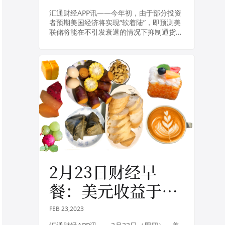
陆风险在增加
汇通财经APP讯——今年初，由于部分投资
者预期美国经济将实现“软着陆”，即预测美
联储将能在不引发衰退的情况下抑制通货膨
胀，美国股市年初一度出现飙升。但美东时
间周二，摩根士丹利首席投资官丽莎·沙利
特（L...
2月23日财经早
餐：美元收益于美
联储加息暗示走
FEB 23,2023