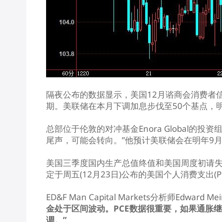
隔夜公布的数据显示，美国12月谘商会消费者
期。美联储在本月下调加息步伐至50个基点，
总部位于伦敦的对冲基金Enora Global的投资
尾声，可能会转向。”他预计美联储会在明年9
美国三季度国内生产总值终值和美国周度初请失业
定于周五(12月23日)公布的美国个人消费支出(
ED&F Man Capital Markets分析师Edward M
金处于区间波动。PCE数据很重要，如果通胀
调。”