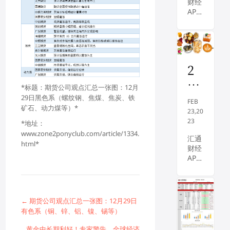
财经
在日
已
APP
内稍
死
讯
后公
——
布的
！
今年
最新
大
初，
会议
由于
纪要
摩
2
部分
中重
首
投资
月
申进
*标题：期货公司观点汇总一张图：12月
者预
一步
席
23
29日黑色系（螺纹钢、焦煤、焦炭、铁
期美
加
FEB
警
矿石、动力煤等）*
日
国经
息，
23,20
济将
引发
告
23
财
*地址：
实
人们
www.zone2ponyclub.com/article/1334.
：
经
现“
汇通
对美
html*
软着
财经
美
国经
早
陆”
APP
济增
国
餐
，即
讯
速下
预测
——
经
降的
：
美联
2月
担
济
美
储将
23日
忧，
← 期货公司观点汇总一张图：12月29日
硬
能在
（周
NYM
元
有色系（铜、锌、铝、镍、锡等）
不引
四）
EX原
着
收
发衰
，美
油料
黄金中长期利好！专家警告，全球经济