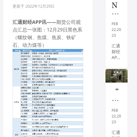
N
更新于 2022年12月29日
Y
M
汇通财经APP讯——
期货公司观
FEB
E
点汇总一张图：12月29日黑色系
22,20
23
X
（螺纹钢、焦煤、焦炭、铁矿
石、动力煤等）
原
汇通
财经
油
APP
料
讯
——
下
周三
探
(2月
22
75
“
日)，
美
金
国际
油价
元
发
续走
FEB
关
姑
低，
22,20
因美
23
口
娘
联储
”
汇通
有望