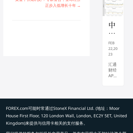
陆
退的
元周
下探
益
正步入低增长十年 →
情况
三走
75美
风
于
下抑
强，
元关
险
制通
此前
口，
美
中
货膨
美联
尽管
在
联
辉
胀，
储公
中国
增
美国
布会
需求
储
期
股市
议记
FEB
向好
加
加
货
年初
录显
22,20
将...
一度
示，
23
息
股
出现
决策
暗
指
汇通
飙
者决
财经
升。
示
心利
日
APP
但美
用较
走
报
讯
东时
慢的
——
强
间周
加息
20
股
二，
步伐
，
23
指：
摩根
来抑
外围
高
士丹
制持
02
FOREX.com可能时常通过StoneX Financial Ltd. (地址：Moor
加息
利首
续的
通
22
预期
House First Floor, 120 London Wall, London, EC2Y 5ET, United
席投
高通
升
胀
：
资官
胀，
Kingdom)来提供与信用卡相关的支付服务。
温，
丽莎·
金价
风
外
股指