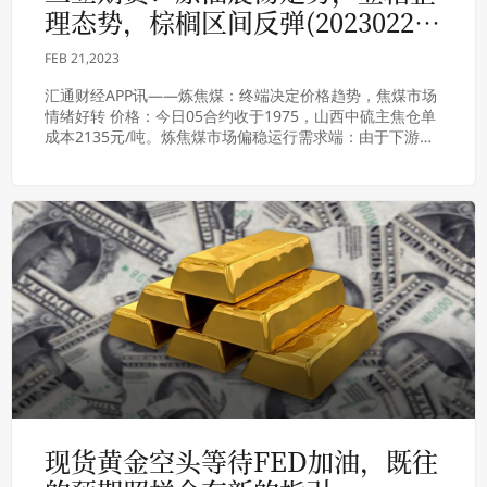
理态势，棕榈区间反弹(20230221
收评)
FEB 21,2023
汇通财经APP讯——炼焦煤：终端决定价格趋势，焦煤市场
情绪好转 价格：今日05合约收于1975，山西中硫主焦仓单
成本2135元/吨。炼焦煤市场偏稳运行需求端：由于下游终
端企业以按需采购为主，且中间贸易...
现货黄金空头等待FED加油，既往