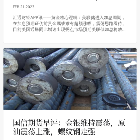
强震荡
FEB 21,2023
汇通财经APP讯——黄金核心逻辑：美联储进入加息周期，
在加息预期证伪前贵金属或难有超额涨幅，震荡思路看待。
目前美国通胀同比增速出现拐点市场预期美联储加息将放缓
金银弱反弹，但美联储态度偏鹰，仍需警惕终点...
国信期货早评：金银维持震荡，原
油震荡上涨，螺纹钢走强