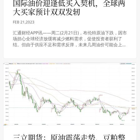
国际油价迎逢低买入契机，全球两
大买家预计双双发轫
FEB 21,2023
汇通财经APP讯——周二(2月21日)，布伦特原油下跌，因市
场担心全球经济放缓将减少燃料需求，促使投资者获利了
结。但由于供应不足和需求反弹，未来几周油价可能会上
涨。北京时间16:43，NYMEX原油期...
三立期货：原油震荡走势，豆粕整