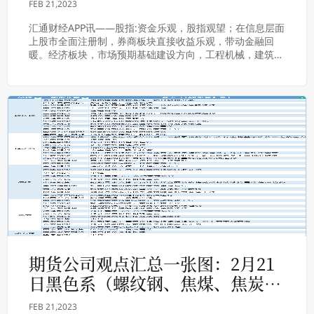
FEB 21,2023
汇通财经APP讯——股指:资金乐观，股指观望；在信息层面
上股市全面注册制，券商板块直接收益乐观，带动金融回
暖。经济板块，市场预期基础建设方向，工程机械，建筑装
修板块获得追捧。政策利好的东数西算。资金不...
期货公司观点汇总一张图：2月21
日黑色系（螺纹钢、焦煤、焦炭、
铁矿石、动力煤等）
FEB 21,2023