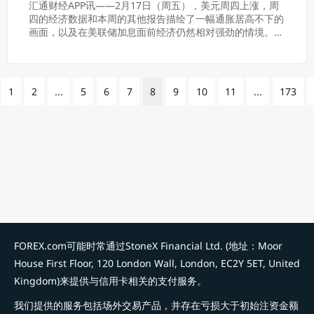
汇通财经APP讯——2月17日（周五），美元周四上涨，周
四的经济数据和本周的其他报告描绘了一幅通胀居高不下的
画面，以及在美联储加息面前经济仍然相对强劲的情境。金
价从一个月的低点反弹，因为美元回吐了大部...
1
2
...
5
6
7
8
9
10
11
...
173
FOREX.com可能时常通过StoneX Financial Ltd. (地址：Moor
House First Floor, 120 London Wall, London, EC2Y 5ET, United
Kingdom)来提供与信用卡相关的支付服务。
我们提供的服务包括场外交易产品，并存在亏损大于初始注资金额