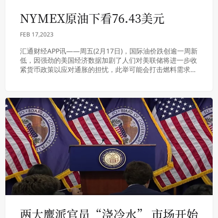
NYMEX原油下看76.43美元
FEB 17,2023
汇通财经APP讯——周五(2月17日)，国际油价跌创逾一周新
低，因强劲的美国经济数据加剧了人们对美联储将进一步收
紧货币政策以应对通胀的担忧，此举可能会打击燃料需求。
NYMEX原油下看76.43美元。北...
两大鹰派官员“浇冷水” 市场开始