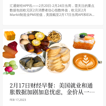
汇通财经APP讯——2月20日-2月24日当周，需关注的重点
数据包括欧元区2月消费者信心指数终值，欧元区2月
Markit制造业PMI初值，美国截至2月17日当周API和EIA原
油库存变动，美国截至2月...
2月17日财经早餐：美国就业和通
胀数据加剧加息忧虑，金价从一个
月低点反弹
FEB 17,2023