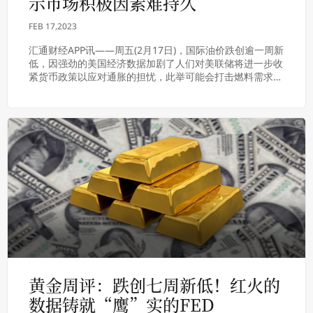
示市场积极因素难持久
FEB 17,2023
汇通财经APP讯——周五(2月17日)，国际油价跌创逾一周新
低，因强劲的美国经济数据加剧了人们对美联储将进一步收
紧货币政策以应对通胀的担忧，此举可能会打击燃料需求。
沙特油长称，尽管不乏积极信号，但OP...
黄金周评：跌创七周新低！红火的
数据铸就“鹰”实的FED