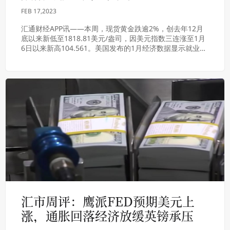
FEB 17,2023
汇通财经APP讯——本周，现货黄金跌逾2%，创去年12月
底以来新低至1818.81美元/盎司，因美元指数三连涨至1月
6日以来新高104.561。美国发布的1月经济数据显示就业及
通胀仍强劲，挑战了市场对...
汇市周评：鹰派FED预期美元上
涨，通胀回落经济放缓英镑承压