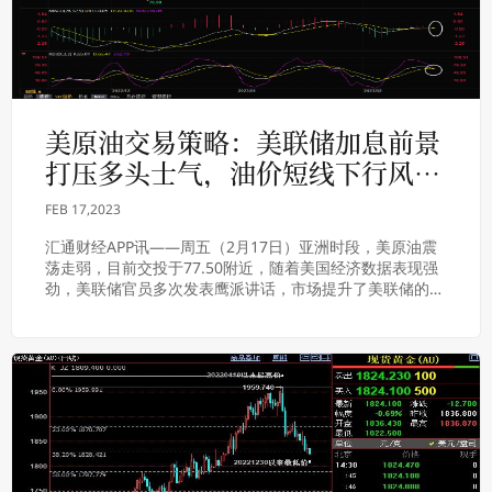
美原油交易策略：美联储加息前景
打压多头士气，油价短线下行风险
增加
FEB 17,2023
汇通财经APP讯——周五（2月17日）亚洲时段，美原油震
荡走弱，目前交投于77.50附近，随着美国经济数据表现强
劲，美联储官员多次发表鹰派讲话，市场提升了美联储的终
端利率预期，市场风险偏好明显降温，全...