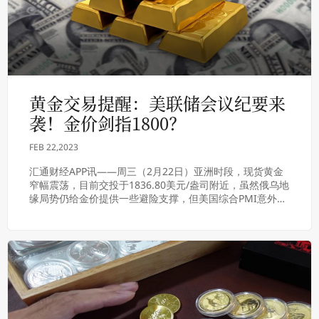
黄金交易提醒：美联储会议纪要来
袭！金价剑指1800？
FEB 22,2023
汇通财经APP讯——周三（2月22日）亚洲时段，现货黄金
窄幅震荡，目前交投于1836.80美元/盎司附近，虽然俄乌地
缘局势仍给金价提供一些避险支撑，但美国综合PMI意外升
至八个月最高，美元守在近六周高...