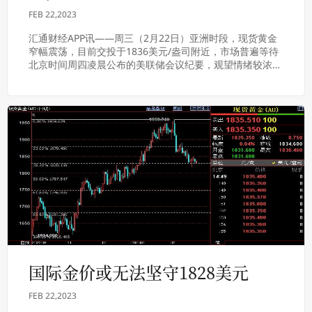
FEB 22,2023
汇通财经APP讯——周三（2月22日）亚洲时段，现货黄金
窄幅震荡，目前交投于1836美元/盎司附近，市场普遍等待
北京时间周四凌晨公布的美联储会议纪要，观望情绪较浓。
周二出炉的美国综合PMI意外升至八个...
国际金价或无法坚守1828美元
FEB 22,2023