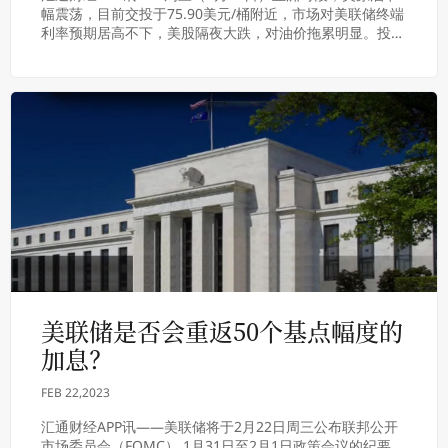
幅震荡，目前交投于75.90美元/桶附近，市场对美联储终端
利率预期居高不下，美股隔夜大跌，对油价拖累明显。投资
者等待美联储上次政策会议的记录；最...
美联储是否会重返50个基点幅度的
加息？
FEB 22,2023
汇通财经APP讯——美联储将于2月22日周三公布联邦公开
市场委员会（FOMC） 1月31日至2月1日政策会议的纪要。