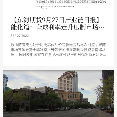
【东海期货9月27日产业链日报】
能化篇：全球利率走升压制市场情
绪，油价接近9个月低点
SEP 27,2022
原油随着美元处于历史高位油价短暂走高后再次回流，跟随
市场整体走势全球利率上升带来的潜在影响令投资者情绪承
压 。同时欧盟国家存在意见分歧可能推迟对俄罗斯石油设
定上限的计划，直至就更广泛的制裁方案达成一致...